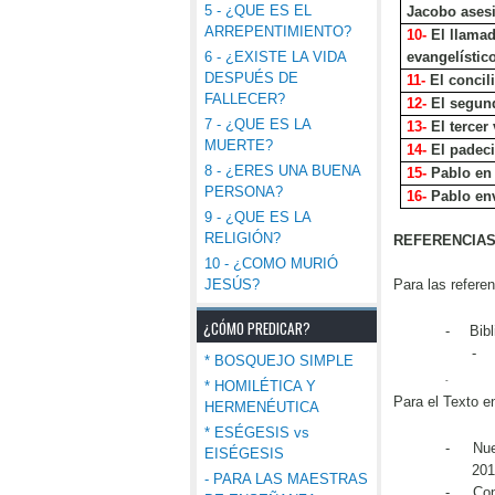
5 - ¿QUE ES EL
Jacobo ases
ARREPENTIMIENTO?
10-
El llamad
evangelístic
6 - ¿EXISTE LA VIDA
DESPUÉS DE
11-
El concil
FALLECER?
12-
El segund
7 - ¿QUE ES LA
13-
El tercer
MUERTE?
14-
El padec
8 - ¿ERES UNA BUENA
15-
Pablo en
PERSONA?
16-
Pablo en
9 - ¿QUE ES LA
RELIGIÓN?
REFERENCIA
10 - ¿COMO MURIÓ
Para las referen
JESÚS?
¿CÓMO PREDICAR?
-
Bib
-
* BOSQUEJO SIMPLE
-
* HOMILÉTICA Y
Para el Texto e
HERMENÉUTICA
* ESÉGESIS vs
-
Nue
EISÉGESIS
201
- PARA LAS MAESTRAS
-
Con