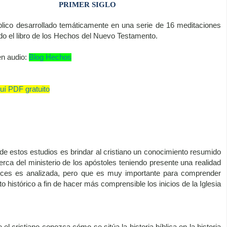
PRIMER SIGLO
blico desarrollado temáticamente en una serie de 16 meditaciones
do el libro de los Hechos del Nuevo Testamento.
en audio:
Blog Hechos
í PDF gratuito
 de estos estudios es brindar al cristiano un conocimiento resumido
cerca
del ministerio de los apóstoles teniendo presente una realidad
ces es analizada, pero que es muy importante para comprender
to histórico a fin de hacer más comprensible los inicios de la Iglesia
el cristiano conozca cómo se sitúa la historia bíblica en la historia