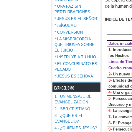
de la humanid
* UNA PAZ SIN
PERTURBACIONES
* JESÚS ES EL SEÑOR
ÍNDICE DE T
* ¡SÍGUEME!
* CONVERSIÓN
* LA MISERICORDIA
Datos inicia
QUE TRIUNFA SOBRE
1-
Introducci
EL JUICIO
los Hechos
* INSTRUYE A TU HIJO
Línea de Ti
* EL CONCUBINATO ES
Cuadro cron
PECADO
2-
Un nuevo E
* JESÚS ES JEHOVÁ
3-
Efectos de
comunidad c
EVANGELISMO
4-
Una organ
1 - UN MENSAJE DE
5-
Persecució
EVANGELIZACION
Discurso y m
2 - SER CRISTIANO
6-
La evangel
3 - ¿QUE ES EL
7-
La convers
EVANGELIO?
8-
El Evangel
4 - ¿QUIEN ES JESÚS?
9-
Persecuci