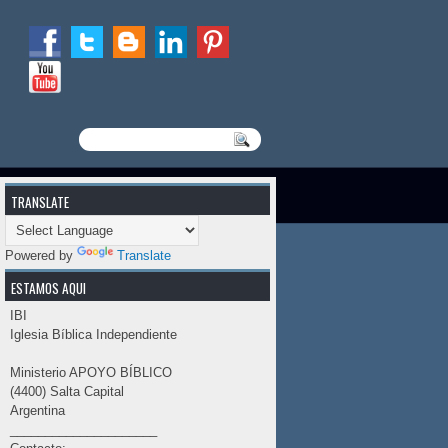
TRANSLATE
Powered by
Translate
ESTAMOS AQUI
IBI
Iglesia Bíblica Independiente
Ministerio APOYO BÍBLICO
(4400) Salta Capital
Argentina
_____________________