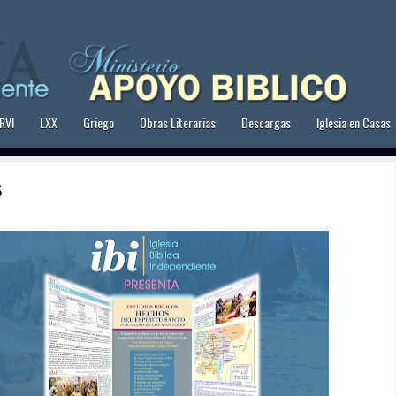
RVI
LXX
Griego
Obras Literarias
Descargas
Iglesia en Casas
 