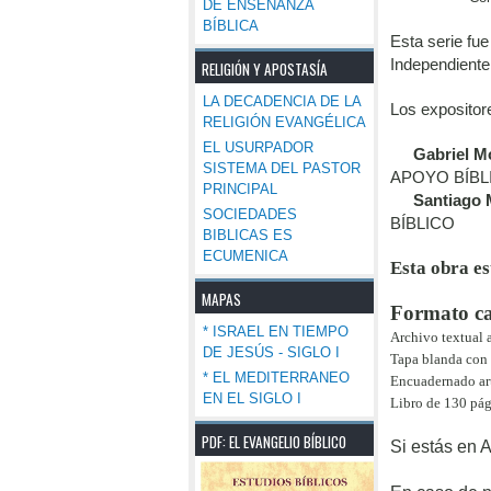
DE ENSEÑANZA
BÍBLICA
Esta serie fue
Independiente
RELIGIÓN Y APOSTASÍA
LA DECADENCIA DE LA
Los expositore
RELIGIÓN EVANGÉLICA
EL USURPADOR
-
Gabriel M
SISTEMA DEL PASTOR
APOYO BÍBL
PRINCIPAL
-
Santiago
SOCIEDADES
BÍBLICO
BIBLICAS ES
ECUMENICA
Esta obra es
MAPAS
Formato car
* ISRAEL EN TIEMPO
Archivo textual 
DE JESÚS - SIGLO I
Tapa blanda con 
* EL MEDITERRANEO
Encuadernado art
EN EL SIGLO I
Libro de 130 pág
PDF: EL EVANGELIO BÍBLICO
Si estás en A