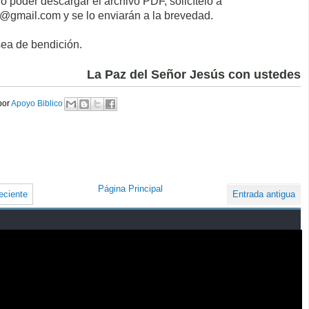
o poder descargar el archivo PDF, solicítelo a
@gmail.com y se lo enviarán a la brevedad.
ea de bendición.
La Paz del Señor Jesús con ustedes
or 
Apoyo Biblico
Página Principal
eciente
Entrada antigua