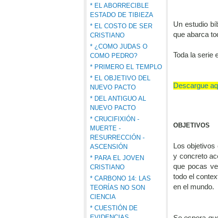
* EL ABORRECIBLE
ESTADO DE TIBIEZA
Un estudio bí
* EL COSTO DE SER
que abarca to
CRISTIANO
* ¿COMO JUDAS O
Toda la serie 
COMO PEDRO?
* PRIMERO EL TEMPLO
* EL OBJETIVO DEL
Descargue aqu
NUEVO PACTO
* DEL ANTIGUO AL
NUEVO PACTO
* CRUCIFIXIÓN -
OBJETIVOS
MUERTE -
RESURRECCIÓN -
Los objetivos
ASCENSIÓN
y concreto a
* PARA EL JOVEN
que pocas ve
CRISTIANO
todo el contex
* CARBONO 14: LAS
en el mundo.
TEORÍAS NO SON
CIENCIA
* CUESTIÓN DE
EVIDENCIAS
Se espera que 