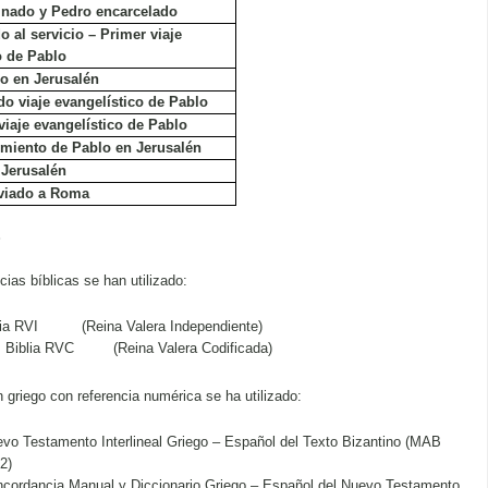
inado y Pedro encarcelado
o al servicio – Primer viaje
o de Pablo
io en Jerusalén
o viaje evangelístico de Pablo
 viaje evangelístico de Pablo
imiento de Pablo en Jerusalén
 Jerusalén
viado a Roma
S
cias bíblicas se han utilizado:
lia RVI (Reina Valera Independiente)
Biblia RVC (Reina Valera Codificada)
n griego con referencia numérica se ha utilizado:
vo Testamento Interlineal Griego – Español del Texto Bizantino (MAB
2)
cordancia Manual y Diccionario Griego – Español del Nuevo Testamento.