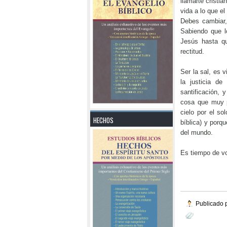
llamarte cristi
vida a lo que e
Debes cambiar,
Sabiendo que l
Jesús hasta qu
rectitud.
Ser la sal, es 
la justicia de
santificación, 
cosa que muy p
cielo por el s
HECHOS
bíblica) y porq
del mundo.
Es tiempo de vo
Publicado p