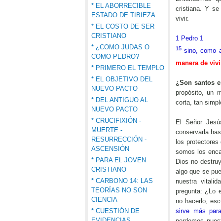
* EL ABORRECIBLE
cristiana. Y s
ESTADO DE TIBIEZA
vivir.
* EL COSTO DE SER
CRISTIANO
1 Pedro 1
* ¿COMO JUDAS O
15
sino, como 
COMO PEDRO?
manera de vivi
* PRIMERO EL TEMPLO
* EL OBJETIVO DEL
¿Son santos e
NUEVO PACTO
propósito, un 
* DEL ANTIGUO AL
corta, tan simp
NUEVO PACTO
* CRUCIFIXIÓN -
El Señor Jesú
MUERTE -
conservarla ha
RESURRECCIÓN -
los protectores
ASCENSIÓN
somos los encar
* PARA EL JOVEN
Dios no destruy
CRISTIANO
algo que se pue
* CARBONO 14: LAS
nuestra vital
TEORÍAS NO SON
pregunta: ¿Lo 
CIENCIA
no hacerlo, es
* CUESTIÓN DE
sirve más par
EVIDENCIAS
perdemos nuest