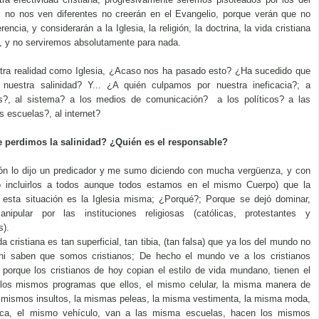
s no nos ven diferentes no creerán en el Evangelio, porque verán que no
encia, y considerarán a la Iglesia, la religión, la doctrina, la vida cristiana
l, y no serviremos absolutamente para nada.
tra realidad como Iglesia, ¿Acaso nos ha pasado esto? ¿Ha sucedido que
nuestra salinidad? Y... ¿A quién culpamos por nuestra ineficacia?; a
s?, al sistema? a los medios de comunicación? a los políticos? a las
as escuelas?, al internet?
 perdimos la salinidad? ¿Quién es el responsable?
ión lo dijo un predicador y me sumo diciendo con mucha vergüenza, y con
o incluirlos a todos aunque todos estamos en el mismo Cuerpo) que la
 esta situación es la Iglesia misma; ¿Porqué?; Porque se dejó dominar,
nipular por las instituciones religiosas (católicas, protestantes y
s).
a cristiana es tan superficial, tan tibia, (tan falsa) que ya los del mundo no
 ni saben que somos cristianos; De hecho el mundo ve a los cristianos
, porque los cristianos de hoy copian el estilo de vida mundano, tienen el
los mismos programas que ellos, el mismo celular, la misma manera de
s mismos insultos, la mismas peleas, la misma vestimenta, la misma moda,
ca, el mismo vehículo, van a las misma escuelas, hacen los mismos