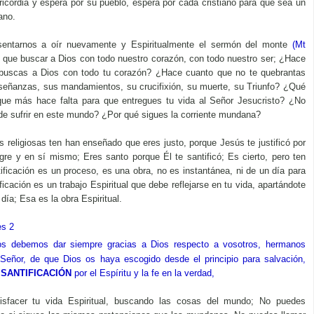
ricordia y espera por su pueblo, espera por cada cristiano para que sea un
ano.
entarnos a oír nuevamente y Espiritualmente el sermón del monte
(Mt
 que buscar a Dios con todo nuestro corazón, con todo nuestro ser; ¿Hace
buscas a Dios con todo tu corazón? ¿Hace cuanto que no te quebrantas
señanzas, sus mandamientos, su crucifixión, su muerte, su Triunfo? ¿Qué
ue más hace falta para que entregues tu vida al Señor Jesucristo? ¿No
e sufrir en este mundo? ¿Por qué sigues la corriente mundana?
es religiosas ten han enseñado que eres justo, porque Jesús te justificó por
gre y en sí mismo; Eres santo porque Él te santificó; Es cierto, pero ten
tificación es un proceso, es una obra, no es instantánea, ni de un día para
ificación es un trabajo Espiritual que debe reflejarse en tu vida, apartándote
 día; Esa es la obra Espiritual.
es 2
os debemos dar siempre gracias a Dios respecto a vosotros, hermanos
Señor, de que Dios os haya escogido desde el principio para salvación,
 SANTIFICACIÓN
por el Espíritu y la fe en la verdad,
isfacer tu vida Espiritual, buscando las cosas del mundo; No puedes