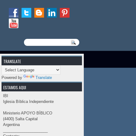
TRANSLATE
Powered by
Translate
ESTAMOS AQUI
IBI
Iglesia Bíblica Independiente
Ministerio APOYO BÍBLICO
(4400) Salta Capital
Argentina
_____________________