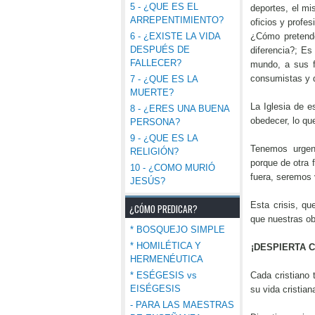
5 - ¿QUE ES EL
deportes, el m
ARREPENTIMIENTO?
oficios y profe
6 - ¿EXISTE LA VIDA
¿Cómo pretende
DESPUÉS DE
diferencia?; Es 
FALLECER?
mundo, a sus f
consumistas y d
7 - ¿QUE ES LA
MUERTE?
La Iglesia de e
8 - ¿ERES UNA BUENA
obedecer, lo qu
PERSONA?
9 - ¿QUE ES LA
Tenemos urgen
RELIGIÓN?
porque de otra
10 - ¿COMO MURIÓ
fuera, seremos
JESÚS?
Esta crisis, qu
¿CÓMO PREDICAR?
que nuestras ob
* BOSQUEJO SIMPLE
* HOMILÉTICA Y
¡DESPIERTA C
HERMENÉUTICA
* ESÉGESIS vs
Cada cristiano 
EISÉGESIS
su vida cristian
- PARA LAS MAESTRAS