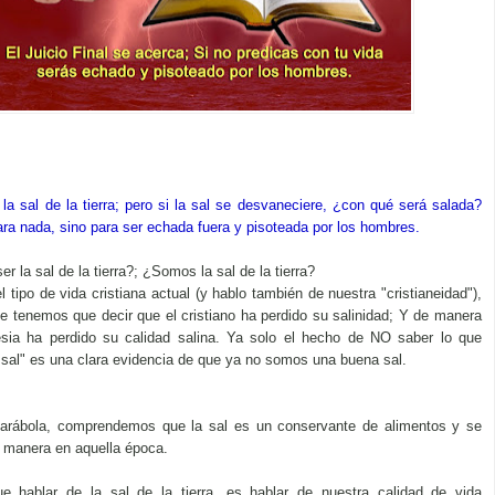
la sal de la tierra; pero si la sal se desvaneciere, ¿con qué será salada?
ra nada, sino para ser echada fuera y pisoteada por los hombres.
er la sal de la tierra?; ¿Somos la sal de la tierra?
 tipo de vida cristiana actual (y hablo también de nuestra "cristianeidad"),
 tenemos que decir que el cristiano ha perdido su salinidad; Y de manera
lesia ha perdido su calidad salina. Ya solo el hecho de NO saber lo que
la sal" es una clara evidencia de que ya no somos una buena sal.
parábola, comprendemos que la sal es un conservante de alimentos y se
a manera en aquella época.
 hablar de la sal de la tierra, es hablar de nuestra calidad de vida