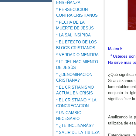
ENSEÑANZA
* PERSECUCION
CONTRA CRISTIANOS
* FECHA DE LA
MUERTE DE JESÚS
* LA SAL INSÍPIDA
* EL EFECTO DE LOS
BLOGS CRISTIANOS
Mateo 5
* VERDAD O MENTIRA
13
Ustedes son 
* LT DEL NACIMIENTO
No sirve más pa
DE JESÚS
¿Qué significa s
* ¿DENOMINACIÓN
CRISTIANA?
Si analizamos el
lamentablemente
* EL CRISTIANISMO
conjunta la Ig
ACTUAL EN CRISIS
significa "ser 
* EL CRISTIANO Y LA
CONGREGACION
* UN CAMBIO
Analizando la 
NECESARIO
utilizaba de es
* ¿TE INCLINARÁS?
* SALIR DE LA TIBIEZA
Entendemos que