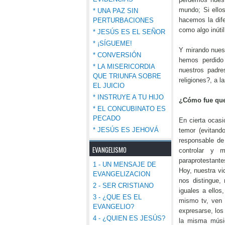
mundo; Si ello
* UNA PAZ SIN
hacemos la difer
PERTURBACIONES
como algo inúti
* JESÚS ES EL SEÑOR
* ¡SÍGUEME!
Y mirando nues
* CONVERSIÓN
hemos perdido 
* LA MISERICORDIA
nuestros padre
QUE TRIUNFA SOBRE
religiones?, a l
EL JUICIO
* INSTRUYE A TU HIJO
¿Cómo fue que
* EL CONCUBINATO ES
PECADO
En cierta ocas
* JESÚS ES JEHOVÁ
temor (evitand
responsable de
EVANGELISMO
controlar y ma
paraprotestante
1 - UN MENSAJE DE
Hoy, nuestra vid
EVANGELIZACION
nos distingue,
2 - SER CRISTIANO
iguales a ellos
3 - ¿QUE ES EL
mismo tv, ven 
EVANGELIO?
expresarse, lo
4 - ¿QUIEN ES JESÚS?
la misma músi