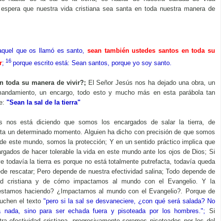
e espera que nuestra vida cristiana sea santa en toda nuestra manera de
aquel que os llamó es santo,
sean también ustedes santos en toda su
16 
r
;
porque escrito está: Sean santos, porque yo soy santo.
n toda su manera de vivir?;
El Señor Jesús nos ha dejado una obra, un
mandamiento, un encargo, todo esto y mucho más en esta parábola tan
le:
"Sean la sal de la tierra"
s nos está diciendo que somos los encargados de salar la tierra, de
sta un determinado momento. Alguien ha dicho con precisión de que somos
 de este mundo, somos la protección; Y en un sentido práctico implica que
gados de hacer tolerable la vida en este mundo ante los ojos de Dios; Si
e todavía la tierra es porque no está totalmente putrefacta, todavía queda
de rescatar; Pero depende de nuestra efectividad salina; Todo depende de
idad cristiana y de cómo impactamos al mundo con el Evangelio. Y la
estamos haciendo? ¿Impactamos al mundo con el Evangelio?. Porque de
cuchen el texto
"
pero si la sal se desvaneciere, ¿con qué será salada? No
a nada, sino para ser echada fuera y pisoteada por los hombres.";
Si
ra efectividad cristiana, progresivamente seremos pisoteados por los del