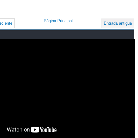
Página Principal
eciente
Entrada antigua