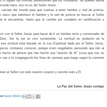
ano si sigues las mismas pretensiones que los mundanos. No puedes llamar
l mundo hace, eso no es del Señor Jesús.
 vacíate del mundo para que vuelvas a tener hambre y sed de justicia;
o único que satisface el hambre y la sed de justicia es buscar al Señor
e lo encuentras, hasta que te cambie por completo en santificación y
vivir con el Señor Jesús para hacer de ti un hombre recto y conservador de
 Dios; Ser la sal es vivir rectamente; La rectitud es producto de la
y esa rectitud está basada en la Ley Espiritual dada por el Señor Jesús,
ocos cristianos conocen, porque viven engañados pensando que irán al
olo hecho de pensar que han hecho una "oración de fe" (cosa que nos es
ue van a la congregación los fines de semana para luego seguir la corriente
lver al Señor con todo nuestro corazón y servirle solo a Él.
La Paz del Señor Jesús contigo
or 
Apoyo Biblico