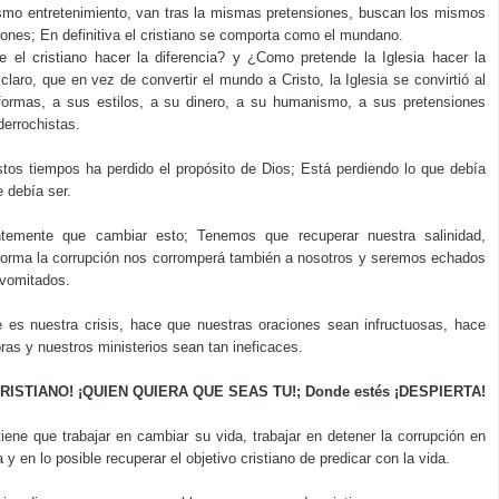
ismo entretenimiento, van tras la mismas pretensiones, buscan los mismos
siones; En definitiva el cristiano se comporta como el mundano.
 el cristiano hacer la diferencia? y ¿Como pretende la Iglesia hacer la
claro, que en vez de convertir el mundo a Cristo, la Iglesia se convirtió al
ormas, a sus estilos, a su dinero, a su humanismo, a sus pretensiones
errochistas.
stos tiempos ha perdido el propósito de Dios; Está perdiendo lo que debía
e debía ser.
temente que cambiar esto; Tenemos que recuperar nuestra salinidad,
 forma la corrupción nos corromperá también a nosotros y seremos echados
 vomitados.
e es nuestra crisis, hace que nuestras oraciones sean infructuosas, hace
ras y nuestros ministerios sean tan ineficaces.
RISTIANO! ¡QUIEN QUIERA QUE SEAS TU!; Donde estés ¡DESPIERTA!
tiene que trabajar en cambiar su vida, trabajar en detener la corrupción en
a y en lo posible recuperar el objetivo cristiano de predicar con la vida.