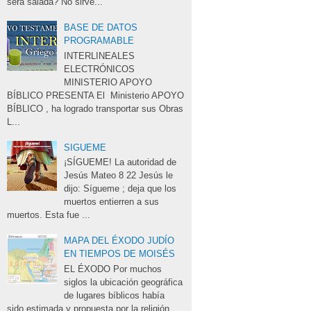
será salada? No sirve...
BASE DE DATOS
PROGRAMABLE
INTERLINEALES 
ELECTRÓNICOS
MINISTERIO APOYO
BÍBLICO PRESENTA El Ministerio APOYO
BÍBLICO , ha logrado transportar sus Obras
L...
SIGUEME
¡SÍGUEME! La autoridad de 
Jesús Mateo 8 22 Jesús le
dijo: Sígueme ; deja que los
muertos entierren a sus
muertos. Esta fue ...
MAPA DEL ÉXODO JUDÍO
EN TIEMPOS DE MOISÉS
EL ÉXODO Por muchos 
siglos la ubicación geográfica
de lugares bíblicos había
sido estimada y propuesta por la religión