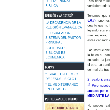
Dios tiene mise
DE ENSEÑANZA
BÍBLICA
verdadero cristi
RELIGIÓN Y APOSTASÍA
Tenemos que s
5,6,7)
, tenemos
LA DECADENCIA DE LA
cuanto que no 
RELIGIÓN EVANGÉLICA
leyendo sus en
EL USURPADOR
mas esperas, q
SISTEMA DEL PASTOR
estás cansado d
PRINCIPAL
SOCIEDADES
Las institucion
BIBLICAS ES
la fe en su san
ECUMENICA
cuidado; La jus
el otro; La sant
MAPAS
del mal día tras
* ISRAEL EN TIEMPO
DE JESÚS - SIGLO I
2 Tesalonicens
* EL MEDITERRANEO
13
Pero nosotr
EN EL SIGLO I
amados por el 
MEDIANTE LA
PDF: EL EVANGELIO BÍBLICO
No puedes sat