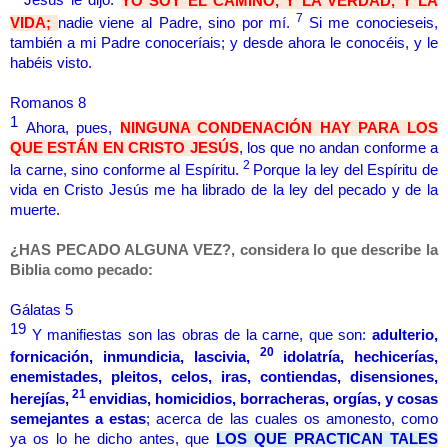
Jesús le dijo:
YO SOY EL CAMINO, Y LA VERDAD, Y LA
7
VIDA;
nadie viene al Padre, sino por mí.
Si me conocieseis,
también a mi Padre conoceríais; y desde ahora le conocéis, y le
habéis visto.
Romanos 8
1
Ahora, pues,
NINGUNA CONDENACIÓN HAY PARA LOS
QUE ESTÁN EN CRISTO JESÚS
, los que no andan conforme a
2
la carne, sino conforme al Espíritu.
Porque la ley del Espíritu de
vida en Cristo Jesús me ha librado de la ley del pecado y de la
muerte.
¿HAS PECADO ALGUNA VEZ?, considera lo que describe la
Biblia como pecado:
Gálatas 5
19
Y manifiestas son las obras de la carne, que son:
adulterio,
20
fornicación, inmundicia, lascivia,
idolatría, hechicerías,
enemistades, pleitos, celos, iras, contiendas, disensiones,
21
herejías,
envidias, homicidios, borracheras, orgías, y cosas
semejantes a estas
; acerca de las cuales os amonesto, como
ya os lo he dicho antes, que
LOS QUE PRACTICAN TALES