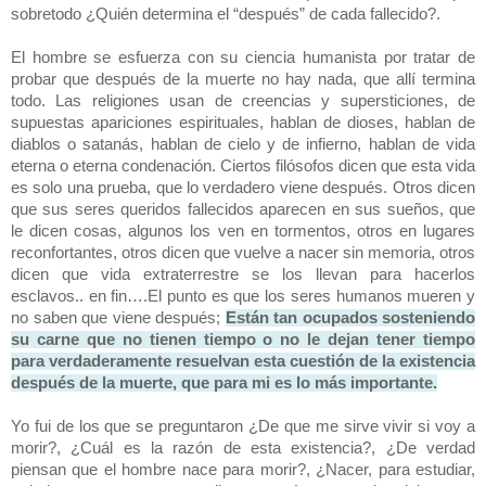
sobretodo ¿Quién determina el “después” de cada fallecido?.
El hombre se esfuerza con su ciencia humanista por tratar de
probar que después de la muerte no hay nada, que allí termina
todo. Las religiones usan de creencias y supersticiones, de
supuestas apariciones espirituales, hablan de dioses, hablan de
diablos o satanás, hablan de cielo y de infierno, hablan de vida
eterna o eterna condenación. Ciertos filósofos dicen que esta vida
es solo una prueba, que lo verdadero viene después. Otros dicen
que sus seres queridos fallecidos aparecen en sus sueños, que
le dicen cosas, algunos los ven en tormentos, otros en lugares
reconfortantes, otros dicen que vuelve a nacer sin memoria, otros
dicen que vida extraterrestre se los llevan para hacerlos
esclavos.. en fin….El punto es que los seres humanos mueren y
no saben que viene después;
Están tan ocupados sosteniendo
su carne que no tienen tiempo o no le dejan tener tiempo
para verdaderamente resuelvan esta cuestión de la existencia
después de la muerte, que para mi es lo más importante.
Yo fui de los que se preguntaron ¿De que me sirve vivir si voy a
morir?, ¿Cuál es la razón de esta existencia?, ¿De verdad
piensan que el hombre nace para morir?, ¿Nacer, para estudiar,