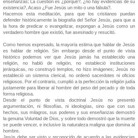
enseñanzas; La cuestión es ¿porqué?, ¿no hay evidencias de su
existencia?, Acaso ¿Fue Jesús un mito o una fábula?.
Hacemos esta meditación, para que los cristianos puedan
defender históricamente la biografía del Señor Jesús, para que a
la hora de predicar o evangelizar, expongan a Jesús como un
verdadero hombre que existió, fue asesinado y resucitó.
Como hemos expresado, la mayoría estima que hablar de Jesús
es hablar de religión. Sin embargo desde el punto de vista
histórico podemos ver que Jesús jamás ha establecido una
religión, no habló de religión, no estableció instituciones
jerárquicas, no construyó templos, no hizo imágenes; Jesús no
estableció un sistema clerical, no ordenó sacerdotes ni oficios
religiosos. Por el contrario, cumplió a la perfección la religión judía
justamente para liberar al hombre del peso del pecado y de toda
forma religiosa.
Desde el punto de vista doctrinal Jesús no presentó
argumentación, ni filosofías, ni ideologías, sino que con sus
hechos, sus milagros, sus poderes y sus enseñanzas demostró
la genuina Voluntad de Dios, y sobre todo demostró que la muerte
se puede vencer, e inclusive la naturaleza maligna que domina al
hombre.
Jesús debe ser visto y reconocido de acuerdo a las evidencias