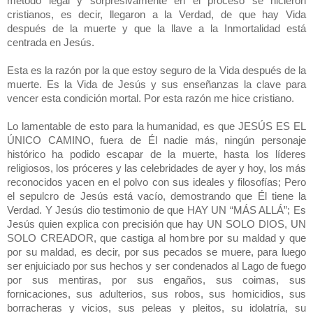
método legal y sorpresivamente en el proceso se hicieron
cristianos, es decir, llegaron a la Verdad, de que hay Vida
después de la muerte y que la llave a la Inmortalidad está
centrada en Jesús.
Esta es la razón por la que estoy seguro de la Vida después de la
muerte. Es la Vida de Jesús y sus enseñanzas la clave para
vencer esta condición mortal. Por esta razón me hice cristiano.
Lo lamentable de esto para la humanidad, es que JESÚS ES EL
ÚNICO CAMINO, fuera de Él nadie más, ningún personaje
histórico ha podido escapar de la muerte, hasta los líderes
religiosos, los próceres y las celebridades de ayer y hoy, los más
reconocidos yacen en el polvo con sus ideales y filosofías; Pero
el sepulcro de Jesús está vacío, demostrando que Él tiene la
Verdad. Y Jesús dio testimonio de que HAY UN “MÁS ALLÁ”; Es
Jesús quien explica con precisión que hay UN SOLO DIOS, UN
SOLO CREADOR, que castiga al hombre por su maldad y que
por su maldad, es decir, por sus pecados se muere, para luego
ser enjuiciado por sus hechos y ser condenados al Lago de fuego
por sus mentiras, por sus engaños, sus coimas, sus
fornicaciones, sus adulterios, sus robos, sus homicidios, sus
borracheras y vicios, sus peleas y pleitos, su idolatría, su