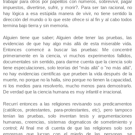
trabajar para otros por papelitos con números, sobrevivir, pagar
impuestos, divertirse, sufrir, y morir?. Para ser tan racional, no
hay lógica a esa estúpida manera de vivir, no tiene sentido la
dirección del mundo o lo que este ofrece si al fin y al cabo todos
termina bajo tierra y sin memoria.
Alguien tiene que saber; Alguien debe tener las pruebas, las
evidencias de que hay algo más allá de esta miserable vida.
Entonces comencé a buscar las pruebas: Me concentré
primeramente en la ciencia, vi muchos experimentos fallidos,
documentales sin sentido, para darme cuenta que la ciencia solo
tiene especulaciones, solo teorías del “más allá” o "no más allá”,
no hay evidencias científicas que prueben la vida después de la
muerte, no porque no la halla, sino porque no tienen la capacidad,
ni los medios para resolverlo, mucho menos para demostrarlo.
De verdad que la ciencia humana es muy infantil e irracional.
Recurrí entonces a las religiones revisando sus predicamentos
(católicos, protestantes, para-protestantes, etc), pero tampoco
tenían las pruebas, solo inventan tesis y argumentaciones
humanas, creencias, sistemas dogmaticos de sometimiento y
control; Al final me di cuenta de que las religiones solo son
empresas que lucran con el miedo de las personas, se