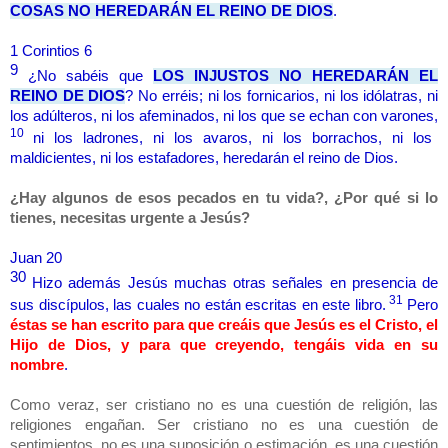
COSAS NO HEREDARÁN EL REINO DE DIOS
.
1 Corintios 6
9
¿No sabéis que
LOS INJUSTOS NO HEREDARÁN EL
REINO DE DIOS
? No erréis; ni los fornicarios, ni los idólatras, ni
los adúlteros, ni los afeminados, ni los que se echan con varones,
10
ni los ladrones, ni los avaros, ni los borrachos, ni los
maldicientes, ni los estafadores, heredarán el reino de Dios.
¿Hay algunos de esos pecados en tu vida?, ¿Por qué si lo
tienes, necesitas urgente a Jesús?
Juan 20
30
Hizo además Jesús muchas otras señales en presencia de
31
sus discípulos, las cuales no están escritas en este libro.
Pero
éstas se han escrito para que creáis que Jesús es el Cristo, el
Hijo de Dios, y para que creyendo, tengáis vida en su
nombre
.
Como veraz, ser cristiano no es una cuestión de religión, las
religiones engañan. Ser cristiano no es una cuestión de
sentimientos, no es una suposición o estimación, es una cuestión