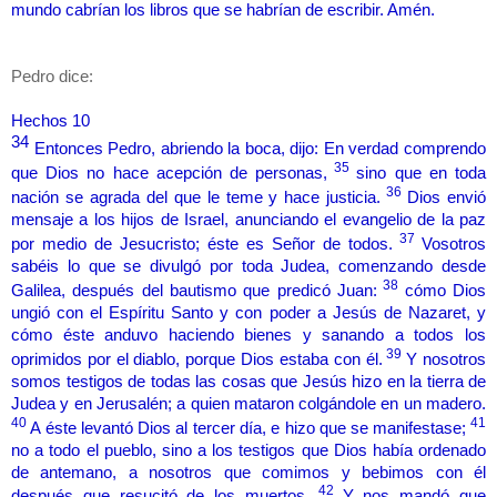
mundo cabrían los libros que se habrían de escribir. Amén.
Pedro dice:
Hechos 10
34
Entonces Pedro, abriendo la boca, dijo: En verdad comprendo
35
que Dios no hace acepción de personas,
sino que en toda
36
nación se agrada del que le teme y hace justicia.
Dios envió
mensaje a los hijos de Israel, anunciando el evangelio de la paz
37
por medio de Jesucristo; éste es Señor de todos.
Vosotros
sabéis lo que se divulgó por toda Judea, comenzando desde
38
Galilea, después del bautismo que predicó Juan:
cómo Dios
ungió con el Espíritu Santo y con poder a Jesús de Nazaret, y
cómo éste anduvo haciendo bienes y sanando a todos los
39
oprimidos por el diablo, porque Dios estaba con él.
Y nosotros
somos testigos de todas las cosas que Jesús hizo en la tierra de
Judea y en Jerusalén; a quien mataron colgándole en un madero.
40
41
A éste levantó Dios al tercer día, e hizo que se manifestase;
no a todo el pueblo, sino a los testigos que Dios había ordenado
de antemano, a nosotros que comimos y bebimos con él
42
después que resucitó de los muertos.
Y nos mandó que