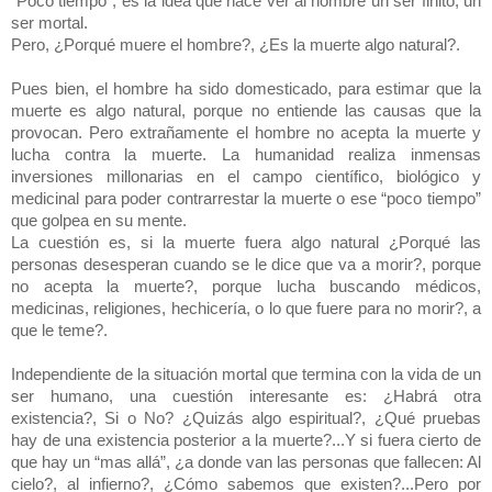
“Poco tiempo”, es la idea que hace ver al hombre un ser finito, un
ser mortal.
Pero, ¿Porqué muere el hombre?, ¿Es la muerte algo natural?.
Pues bien, el hombre ha sido domesticado, para estimar que la
muerte es algo natural, porque no entiende las causas que la
provocan. Pero extrañamente el hombre no acepta la muerte y
lucha contra la muerte. La humanidad realiza inmensas
inversiones millonarias en el campo científico, biológico y
medicinal para poder contrarrestar la muerte o ese “poco tiempo”
que golpea en su mente.
La cuestión es, si la muerte fuera algo natural ¿Porqué las
personas desesperan cuando se le dice que va a morir?, porque
no acepta la muerte?, porque lucha buscando médicos,
medicinas, religiones, hechicería, o lo que fuere para no morir?, a
que le teme?.
Independiente de la situación mortal que termina con la vida de un
ser humano, una cuestión interesante es: ¿Habrá otra
existencia?, Si o No? ¿Quizás algo espiritual?, ¿Qué pruebas
hay de una existencia posterior a la muerte?...Y si fuera cierto de
que hay un “mas allá”, ¿a donde van las personas que fallecen: Al
cielo?, al infierno?, ¿Cómo sabemos que existen?...Pero por