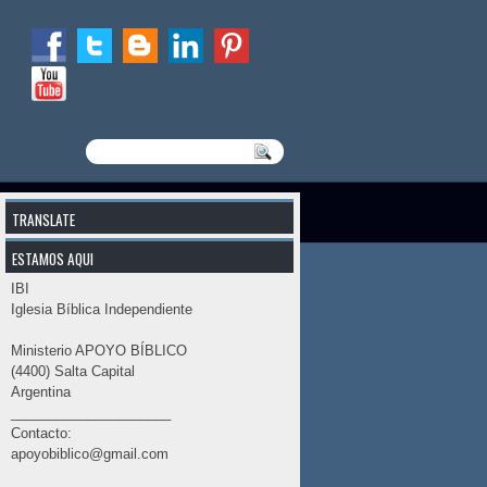
TRANSLATE
ESTAMOS AQUI
IBI
Iglesia Bíblica Independiente
Ministerio APOYO BÍBLICO
(4400) Salta Capital
Argentina
_____________________
Contacto:
apoyobiblico@gmail.com