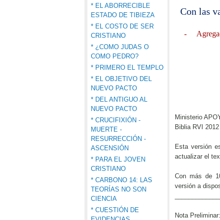
* EL ABORRECIBLE
Con las v
ESTADO DE TIBIEZA
* EL COSTO DE SER
-
Agregad
CRISTIANO
* ¿COMO JUDAS O
COMO PEDRO?
* PRIMERO EL TEMPLO
* EL OBJETIVO DEL
NUEVO PACTO
* DEL ANTIGUO AL
NUEVO PACTO
Ministerio APOY
* CRUCIFIXIÓN -
Biblia RVI 2012
MUERTE -
RESURRECCIÓN -
Esta versión es
ASCENSIÓN
actualizar el te
* PARA EL JOVEN
CRISTIANO
Con más de 10
* CARBONO 14: LAS
versión a dispos
TEORÍAS NO SON
_____________
CIENCIA
* CUESTIÓN DE
Nota Preliminar
EVIDENCIAS