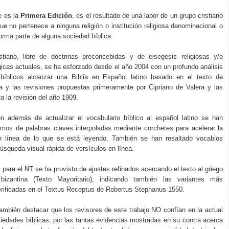
 es la 
Primera Edición
, es el resultado de una labor de un grupo cristiano
ue no pertenece a ninguna religión o institución religiosa denominacional o
orma parte de alguna sociedad bíblica.
stiano, libre de doctrinas preconcebidas y de eisegesis religiosas y/o 
gicas actuales, se ha esforzado desde el año 2004 con un profundo análisis
bíblicos alcanzar una Biblia en Español latino basado en el texto de
a y las revisiones propuestas primeramente por Cipriano de Valera y las
a la revisión del año 1909.
ón además de actualizar el vocabulario bíblico al español latino se han 
imos de palabras claves interpoladas mediante corchetes para acelerar la
 línea de lo que se está leyendo. También se han resaltado vocablos
búsqueda visual rápida de versículos en línea.
para el NT se ha provisto de ajustes refinados acercando el texto al griego 
bizantina (Texto Mayoritario), indicando también las variantes más
verificadas en el Textus Receptus de Robertus Stephanus 1550.
ambién destacar que los revisores de este trabajo NO confían en la actual 
ciedades bíblicas, por las tantas evidencias mostradas en su contra acerca