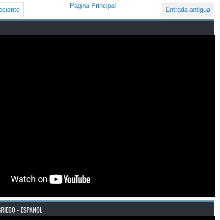
Página Principal
eciente
Entrada antigua
GRIEGO - ESPAÑOL