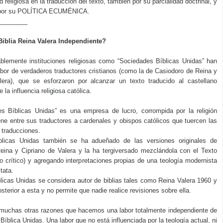
d religiosa en la traducción del texto, también por su parcialidad doctrinal, y
o por su POLÍTICA ECUMÉNICA.
________
iblia Reina Valera Independiente?
blemente instituciones religiosas como “Sociedades Bíblicas Unidas” han 
abor de verdaderos traductores cristianos (como la de Casiodoro de Reina y
lera), que se esforzaron por alcanzar un texto traducido al castellano
 la influencia religiosa católica.
s Bíblicas Unidas” es una empresa de lucro, corrompida por la religión 
iene entre sus traductores a cardenales y obispos católicos que tuercen las
s traducciones.
licas Unidas también se ha adueñado de las versiones originales de 
eina y Cipriano de Valera y la ha tergiversado mezclándola con el Texto
xto crítico) y agregando interpretaciones propias de una teología modernista
tata.
icas Unidas se considera autor de biblias tales como Reina Valera 1960 y 
osterior a esta y no permite que nadie realice revisiones sobre ella.
 muchas otras razones que hacemos una labor totalmente independiente de 
íblica Unidas. Una labor que no está influenciada por la teología actual, ni