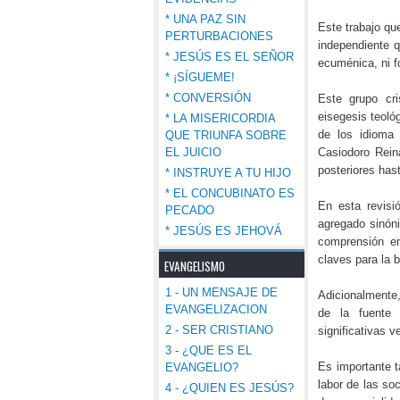
* UNA PAZ SIN
Este trabajo que
PERTURBACIONES
independiente q
* JESÚS ES EL SEÑOR
ecuménica, ni f
* ¡SÍGUEME!
* CONVERSIÓN
Este grupo cri
eisegesis teoló
* LA MISERICORDIA
de los idioma 
QUE TRIUNFA SOBRE
Casiodoro Rein
EL JUICIO
posteriores hast
* INSTRUYE A TU HIJO
* EL CONCUBINATO ES
En esta revisi
PECADO
agregado sinón
* JESÚS ES JEHOVÁ
comprensión en
claves para la 
EVANGELISMO
1 - UN MENSAJE DE
Adicionalmente, 
EVANGELIZACION
de la fuente 
2 - SER CRISTIANO
significativas 
3 - ¿QUE ES EL
Es importante t
EVANGELIO?
labor de las so
4 - ¿QUIEN ES JESÚS?