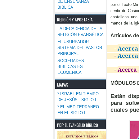
DE ENSEÑANZA
por el Texto Min
BÍBLICA
sentir de Casio
castellana una
RELIGIÓN Y APOSTASÍA
manos de la Igle
LA DECADENCIA DE LA
RELIGIÓN EVANGÉLICA
Artículos de
EL USURPADOR
Acerca
-
-
SISTEMA DEL PASTOR
PRINCIPAL
Acerca 
-
- 
SOCIEDADES
BIBLICAS ES
Acerca 
-
-
ECUMENICA
MÓDULOS D
MAPAS
* ISRAEL EN TIEMPO
Están dis
DE JESÚS - SIGLO I
para soft
* EL MEDITERRANEO
cuales pue
EN EL SIGLO I
PDF: EL EVANGELIO BÍBLICO