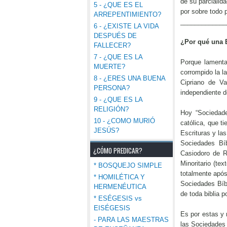
de su parcialida
5 - ¿QUE ES EL
por sobre tod
ARREPENTIMIENTO?
_____________
6 - ¿EXISTE LA VIDA
DESPUÉS DE
¿Por qué una B
FALLECER?
7 - ¿QUE ES LA
Porque lamenta
MUERTE?
corrompido la l
8 - ¿ERES UNA BUENA
Cipriano de Va
PERSONA?
independiente de
9 - ¿QUE ES LA
RELIGIÓN?
Hoy “Sociedade
10 - ¿COMO MURIÓ
católica, que t
JESÚS?
Escrituras y la
Sociedades Bíb
¿CÓMO PREDICAR?
Casiodoro de R
Minoritario (te
* BOSQUEJO SIMPLE
totalmente após
* HOMILÉTICA Y
Sociedades Bíbl
HERMENÉUTICA
de toda biblia p
* ESÉGESIS vs
EISÉGESIS
Es por estas y
- PARA LAS MAESTRAS
las Sociedades B