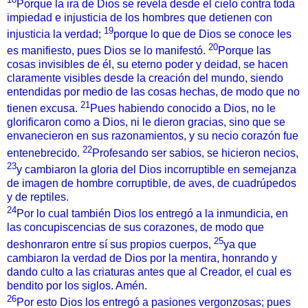
Porque la ira de Dios se revela desde el cielo contra toda
impiedad e injusticia de los hombres que detienen con
19
injusticia la verdad;
porque lo que de Dios se conoce les
20
es manifiesto, pues Dios se lo manifestó.
Porque las
cosas invisibles de él, su eterno poder y deidad, se hacen
claramente visibles desde la creación del mundo, siendo
entendidas por medio de las cosas hechas, de modo que no
21
tienen excusa.
Pues habiendo conocido a Dios, no le
glorificaron como a Dios, ni le dieron gracias, sino que se
envanecieron en sus razonamientos, y su necio corazón fue
22
entenebrecido.
Profesando ser sabios, se hicieron necios,
23
y cambiaron la gloria del Dios incorruptible en semejanza
de imagen de hombre corruptible, de aves, de cuadrúpedos
y de reptiles.
24
Por lo cual también Dios los entregó a la inmundicia, en
las concupiscencias de sus corazones, de modo que
25
deshonraron entre sí sus propios cuerpos,
ya que
cambiaron la verdad de Dios por la mentira, honrando y
dando culto a las criaturas antes que al Creador, el cual es
bendito por los siglos. Amén.
26
Por esto Dios los entregó a pasiones vergonzosas; pues