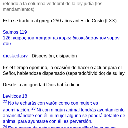
referido a la columna vertebral de la ley judía (los
mandamientos)
Esto se tradujo al griego 250 años antes de Cristo (LXX)
Salmos 119
126: καιρος του ποιησαι τω κυριω διεσκεδασαν τον νομον
σου
dieskedasiv
: Dispersión, disipación
Es el tiempo oportuno, la ocasión de hacer o actuar para el
Señor, habiendose dispersado (separado/dividido) de su ley
Desde la antigüedad Dios había dicho:
Leviticos 18
22
No te echarás con varón como con mujer; es
23
abominación.
Ni con ningún animal tendrás ayuntamiento
amancillándote con él, ni mujer alguna se pondrá delante de
animal para ayuntarse con él; es perversión.
24