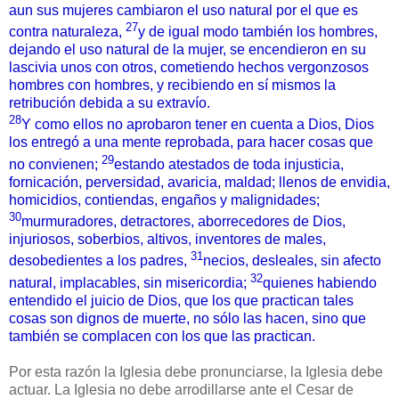
aun sus mujeres cambiaron el uso natural por el que es
27
contra naturaleza,
y de igual modo también los hombres,
dejando el uso natural de la mujer, se encendieron en su
lascivia unos con otros, cometiendo hechos vergonzosos
hombres con hombres, y recibiendo en sí mismos la
retribución debida a su extravío.
28
Y como ellos no aprobaron tener en cuenta a Dios, Dios
los entregó a una mente reprobada, para hacer cosas que
29
no convienen;
estando atestados de toda injusticia,
fornicación, perversidad, avaricia, maldad; llenos de envidia,
homicidios, contiendas, engaños y malignidades;
30
murmuradores, detractores, aborrecedores de Dios,
injuriosos, soberbios, altivos, inventores de males,
31
desobedientes a los padres,
necios, desleales, sin afecto
32
natural, implacables, sin misericordia;
quienes habiendo
entendido el juicio de Dios, que los que practican tales
cosas son dignos de muerte, no sólo las hacen, sino que
también se complacen con los que las practican.
Por esta razón la Iglesia debe pronunciarse, la Iglesia debe
actuar. La Iglesia no debe arrodillarse ante el Cesar de