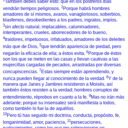
También debes saber esto: que en los postreros días
2
vendrán tiempos peligrosos.
Porque habrá hombres
amadores de sí mismos, avaros, vanagloriosos, soberbios,
blasfemos, desobedientes a los padres, ingratos, impíos,
3
sin afecto natural, implacables, calumniadores,
intemperantes, crueles, aborrecedores de lo bueno,
4
traidores, impetuosos, infatuados, amadores de los deleites
5
más que de Dios,
que tendrán apariencia de piedad, pero
6
negarán la eficacia de ella; a éstos evita.
Porque de éstos
son los que se meten en las casas y llevan cautivas a las
mujercillas cargadas de pecados, arrastradas por diversas
7
concupiscencias.
Estas siempre están aprendiendo, y
8
nunca pueden llegar al conocimiento de la verdad.
Y de la
manera que Janes y Jambres resistieron a Moisés, así
también éstos resisten a la verdad; hombres corruptos de
9
entendimiento, réprobos en cuanto a la fe.
Mas no irán más
adelante; porque su insensatez será manifiesta a todos,
como también lo fue la de aquéllos.
10
Pero tú has seguido mi doctrina, conducta, propósito, fe,
11
longanimidad, amor, paciencia,
persecuciones,
padecimientos, como los que me sobrevinieron en