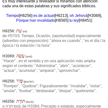
Es muy interesante y revelador si miramos con atención
cada una de estas palabras y sus significados bíblicos.
Tiempo
[H6256]
es de actuar
[H6213]
, oh Jehová
[H3069]
,
Porque han invalidado
[H6565]
tu ley
[H8451]
עֵת
H6256:
(et)
de H5703; Tiempo, Ocasión, (oportunidad) especialmente
(adverbio con preposición): "ahora es cuando", "es el día / la
época / la estación / la hora"
עָשָׂה
H3069:
(
asá
)
"Hacer" , en el sentido y en una aplicación más amplia
según el contexto: "Administrar", "abrir", "acontecer",
"actuar", "acumular", "amparar", "aprovechar".
פָּרַר
H6256:
(
parár
)
"Romper", "Quebrar"; Figurativamente: "invalidar", "violar",
"anular", "frustrar", "desbaratar", "disipar", "quebrantar".
תּוֹרָה
H6256:
(
torá
)
o
תֹּרָה
torá; de H3384; Precepto o estatuto, especialmente