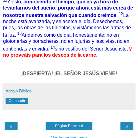
11
Y esto,
conociendo el tiempo, que es ya hora de
levantarnos del sueño; porque ahora está más cerca de
12
nosotros nuestra salvación que cuando creímos
.
La
noche está avanzada, y se acerca el día. Desechemos,
pues, las obras de las tinieblas, y vistámonos las armas de
13
la luz.
Andemos como de día, honestamente; no en
glotonerías y borracheras, no en lujurias y lascivias, no en
14
contiendas y envidia,
sino vestíos del Señor Jesucristo,
y
no proveáis para los deseos de la carne
.
¡DESPIERTA! ¡EL SEÑOR JESÚS VIENE!
Apoyo Biblico
Compartir
‹
›
Página Principal
Ver la versión web