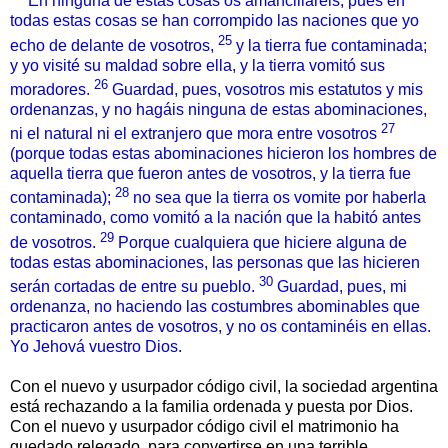
En ninguna de estas cosas os amancillaréis; pues en
todas estas cosas se han corrompido las naciones que yo
25
echo de delante de vosotros,
y la tierra fue contaminada;
y yo visité su maldad sobre ella, y la tierra vomitó sus
26
moradores.
Guardad, pues, vosotros mis estatutos y mis
ordenanzas, y no hagáis ninguna de estas abominaciones,
27
ni el natural ni el extranjero que mora entre vosotros
(porque todas estas abominaciones hicieron los hombres de
aquella tierra que fueron antes de vosotros, y la tierra fue
28
contaminada);
no sea que la tierra os vomite por haberla
contaminado, como vomitó a la nación que la habitó antes
29
de vosotros.
Porque cualquiera que hiciere alguna de
todas estas abominaciones, las personas que las hicieren
30
serán cortadas de entre su pueblo.
Guardad, pues, mi
ordenanza, no haciendo las costumbres abominables que
practicaron antes de vosotros, y no os contaminéis en ellas.
Yo Jehová vuestro Dios.
Con el nuevo y usurpador código civil, la sociedad argentina
está rechazando a la familia ordenada y puesta por Dios.
Con el nuevo y usurpador código civil el matrimonio ha
quedado relegado, para convertirse en una terrible