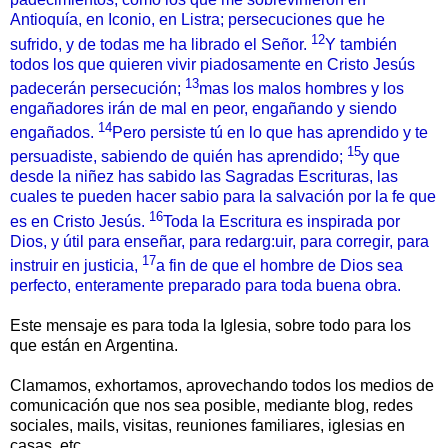
Antioquía, en Iconio, en Listra; persecuciones que he
12
sufrido, y de todas me ha librado el Señor.
Y también
todos los que quieren vivir piadosamente en Cristo Jesús
13
padecerán persecución;
mas los malos hombres y los
engañadores irán de mal en peor, engañando y siendo
14
engañados.
Pero persiste tú en lo que has aprendido y te
15
persuadiste, sabiendo de quién has aprendido;
y que
desde la niñez has sabido las Sagradas Escrituras, las
cuales te pueden hacer sabio para la salvación por la fe que
16
es en Cristo Jesús.
Toda la Escritura es inspirada por
Dios, y útil para enseñar, para redarg:uir, para corregir, para
17
instruir en justicia,
a fin de que el hombre de Dios sea
perfecto, enteramente preparado para toda buena obra.
Este mensaje es para toda la Iglesia, sobre todo para los
que están en Argentina.
Clamamos, exhortamos, aprovechando todos los medios de
comunicación que nos sea posible, mediante blog, redes
sociales, mails, visitas, reuniones familiares, iglesias en
casas, etc.