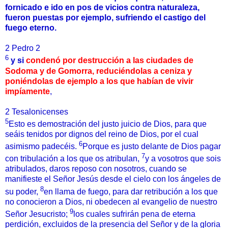
fornicado e ido en pos de vicios contra naturaleza,
fueron puestas por ejemplo, sufriendo el castigo del
fuego eterno.
2 Pedro 2
6
y si
condenó por destrucción a las ciudades de
Sodoma y de Gomorra, reduciéndolas a ceniza y
poniéndolas de ejemplo a los que habían de vivir
impíamente
,
2 Tesalonicenses
5
Esto es demostración del justo juicio de Dios, para que
seáis tenidos por dignos del reino de Dios, por el cual
6
asimismo padecéis.
Porque es justo delante de Dios pagar
7
con tribulación a los que os atribulan,
y a vosotros que sois
atribulados, daros reposo con nosotros, cuando se
manifieste el Señor Jesús desde el cielo con los ángeles de
8
su poder,
en llama de fuego, para dar retribución a los que
no conocieron a Dios, ni obedecen al evangelio de nuestro
9
Señor Jesucristo;
los cuales sufrirán pena de eterna
perdición, excluidos de la presencia del Señor y de la gloria